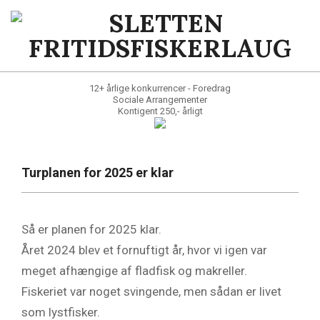
Skip
to
content
SLETTEN
FRITIDSFISKERLAUG
12+ årlige konkurrencer - Foredrag
Sociale Arrangementer
Kontigent 250,- årligt
Primary
Navigation
Turplanen for 2025 er klar
Menu
Så er planen for 2025 klar.
Året 2024 blev et fornuftigt år, hvor vi igen var
meget afhængige af fladfisk og makreller.
Fiskeriet var noget svingende, men sådan er livet
som lystfisker.