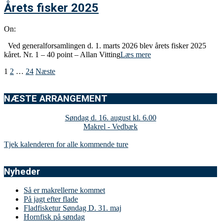
Årets fisker 2025
On:
Ved generalforsamlingen d. 1. marts 2026 blev årets fisker 2025
kåret. Nr. 1 – 40 point – Allan Vitting
Læs mere
Indlægsinddeling
1
2
…
24
Næste
NÆSTE ARRANGEMENT
Søndag d. 16. august kl. 6.00
Makrel - Vedbæk
Tjek kalenderen for alle kommende ture
Nyheder
Så er makrellerne kommet
På jagt efter flade
Fladfisketur Søndag D. 31. maj
Hornfisk på søndag