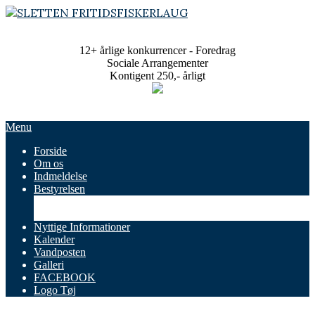
Skip
to
SLETTEN
content
FRITIDSFISKERLAUG
12+ årlige konkurrencer - Foredrag
Sociale Arrangementer
Kontigent 250,- årligt
Primary
Menu
Navigation
Forside
Menu
Om os
Indmeldelse
Bestyrelsen
Referater
Vedtægter
Nyttige Informationer
Kalender
Vandposten
Galleri
FACEBOOK
Logo Tøj