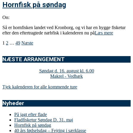
Hornfisk på søndag
On:
Så er hornfisken landet ved Kronborg, og vi har en hygge fisketur
efter den eftertragtede næbfisk i kalenderen nu på
Læs mere
Indlægsinddeling
1
2
…
49
Næste
NÆSTE ARRANGEMENT
Søndag d. 16. august kl. 6.00
Makrel - Vedbæk
Tjek kalenderen for alle kommende ture
Nyheder
På jagt efter flade
Fladfisketur Søndag D. 31. maj
Hornfisk på søndag
40 års fødselsdag – Fejring i særklasse