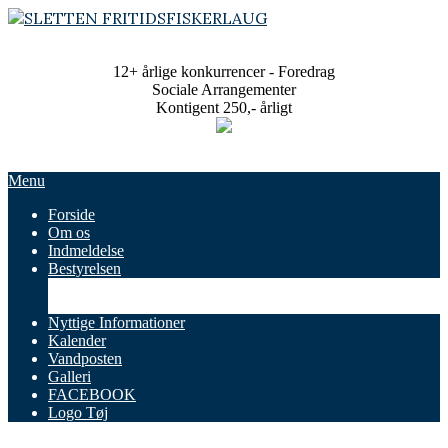
Skip
to
SLETTEN
content
FRITIDSFISKERLAUG
12+ årlige konkurrencer - Foredrag
Sociale Arrangementer
Kontigent 250,- årligt
Primary
Menu
Navigation
Forside
Menu
Om os
Indmeldelse
Bestyrelsen
Referater
Vedtægter
Nyttige Informationer
Kalender
Vandposten
Galleri
FACEBOOK
Logo Tøj