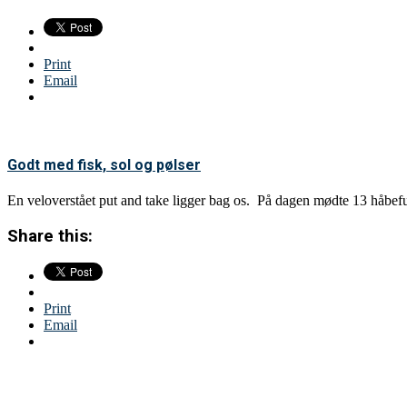
Print
Email
Godt med fisk, sol og pølser
En veloverstået put and take ligger bag os. På dagen mødte 13 håbef
Share this:
Print
Email