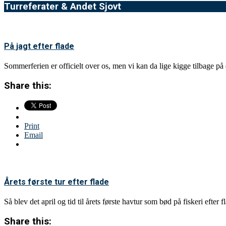
Turreferater & Andet Sjovt
På jagt efter flade
Sommerferien er officielt over os, men vi kan da lige kigge tilbage på d
Share this:
Print
Email
Årets første tur efter flade
Så blev det april og tid til årets første havtur som bød på fiskeri efter
Share this: