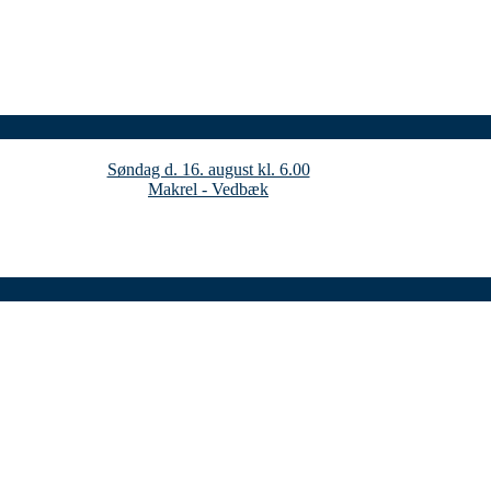
Søndag d. 16. august kl. 6.00
Makrel - Vedbæk