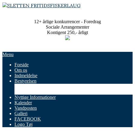
Skip
to
SLETTEN
content
FRITIDSFISKERLAUG
12+ årlige konkurrencer - Foredrag
Sociale Arrangementer
Kontigent 250,- årligt
Primary
Menu
Navigation
Forside
Menu
Om os
Indmeldelse
Bestyrelsen
Referater
Vedtægter
Nyttige Informationer
Kalender
Vandposten
Galleri
FACEBOOK
Logo Tøj