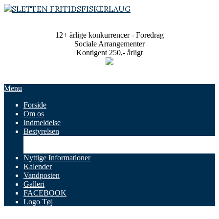
Skip
to
SLETTEN
content
FRITIDSFISKERLAUG
12+ årlige konkurrencer - Foredrag
Sociale Arrangementer
Kontigent 250,- årligt
Primary
Menu
Navigation
Forside
Menu
Om os
Indmeldelse
Bestyrelsen
Referater
Vedtægter
Nyttige Informationer
Kalender
Vandposten
Galleri
FACEBOOK
Logo Tøj