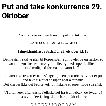
Put and take konkurrence 29.
Oktober
Så er vi klar med årets anden put and take tur.
SØNDAG D. 29. oktober 2023
Tilmeldingsfrist Søndag d. 23. oktober kl. 17
Denne gang skal vi igen til Poppelsøen, som byder på en lækker sø
som er nemt fremkommelig for alle, og med super faciliteter
med mulighed for mad og varm kaffe.
Put and take fiskeri er ikke så lige til, men med tidens kvoter er put
and take fiskeriet et super godt alternativ.
Det kræver ikke det bedste vejr, og fiskene er super gode spisefisk.
Vi arrangerer efter ønske fælleskørsel fra Humlebæk, og byder på
massiv undervisning så alle har en fair chance.
D A G E N S P R O G R A M