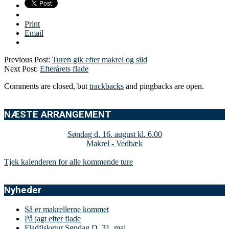
Print
Email
Previous Post:
Turen gik efter makrel og sild
Next Post:
Efterårets flade
Comments are closed, but
trackbacks
and pingbacks are open.
NÆSTE ARRANGEMENT
Søndag d. 16. august kl. 6.00
Makrel - Vedbæk
Tjek kalenderen for alle kommende ture
Nyheder
Så er makrellerne kommet
På jagt efter flade
Fladfisketur Søndag D. 31. maj