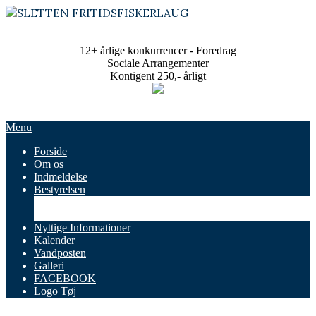
Skip
to
SLETTEN
content
FRITIDSFISKERLAUG
12+ årlige konkurrencer - Foredrag
Sociale Arrangementer
Kontigent 250,- årligt
Primary
Menu
Navigation
Forside
Menu
Om os
Indmeldelse
Bestyrelsen
Referater
Vedtægter
Nyttige Informationer
Kalender
Vandposten
Galleri
FACEBOOK
Logo Tøj