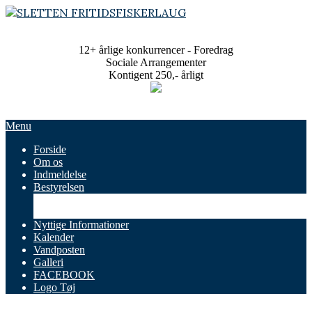
Skip
to
SLETTEN
content
FRITIDSFISKERLAUG
12+ årlige konkurrencer - Foredrag
Sociale Arrangementer
Kontigent 250,- årligt
Primary
Menu
Navigation
Forside
Menu
Om os
Indmeldelse
Bestyrelsen
Referater
Vedtægter
Nyttige Informationer
Kalender
Vandposten
Galleri
FACEBOOK
Logo Tøj