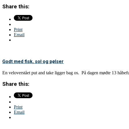
Share this:
Print
Email
Godt med fisk, sol og pølser
En veloverstået put and take ligger bag os. På dagen mødte 13 håbef
Share this:
Print
Email