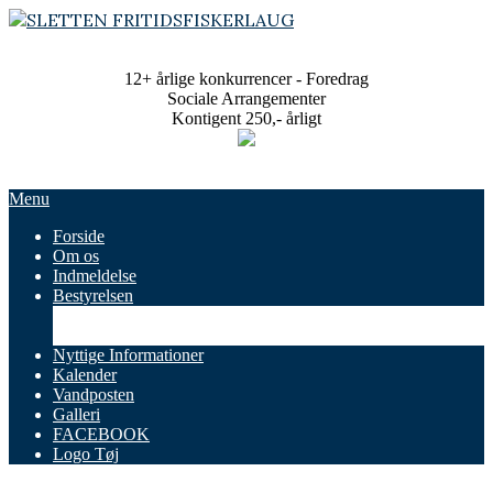
Skip
to
SLETTEN
content
FRITIDSFISKERLAUG
12+ årlige konkurrencer - Foredrag
Sociale Arrangementer
Kontigent 250,- årligt
Primary
Menu
Navigation
Forside
Menu
Om os
Indmeldelse
Bestyrelsen
Referater
Vedtægter
Nyttige Informationer
Kalender
Vandposten
Galleri
FACEBOOK
Logo Tøj