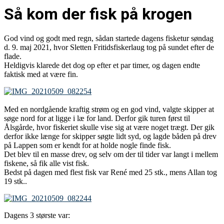
Så kom der fisk på krogen
God vind og godt med regn, sådan startede dagens fisketur søndag
d. 9. maj 2021, hvor Sletten Fritidsfiskerlaug tog på sundet efter de
flade.
Heldigvis klarede det dog op efter et par timer, og dagen endte
faktisk med at være fin.
Med en nordgående kraftig strøm og en god vind, valgte skipper at
søge nord for at ligge i læ for land. Derfor gik turen først til
Ålsgårde, hvor fiskeriet skulle vise sig at være noget trægt. Der gik
derfor ikke længe for skipper søgte lidt syd, og lagde båden på drev
på Lappen som er kendt for at holde nogle finde fisk.
Det blev til en masse drev, og selv om der til tider var langt i mellem
fiskene, så fik alle vist fisk.
Bedst på dagen med flest fisk var René med 25 stk., mens Allan tog
19 stk..
Dagens 3 største var: