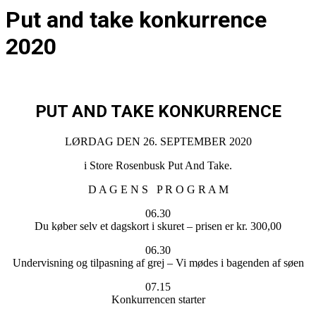
Put and take konkurrence
2020
PUT AND TAKE KONKURRENCE
LØRDAG DEN 26. SEPTEMBER 2020
i Store Rosenbusk Put And Take.
D A G E N S P R O G R A M
06.30
Du køber selv et dagskort i skuret – prisen er kr. 300,00
06.30
Undervisning og tilpasning af grej – Vi mødes i bagenden af søen
07.15
Konkurrencen starter