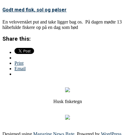
Godt med fisk, sol og pølser
En veloverstået put and take ligger bag os. På dagen mødte 13
håbefulde fiskere op på en dag som bød
Share this:
Print
Email
Husk fisketegn
Designed using
Magazine News Byte
. Powered by
WordPress
.