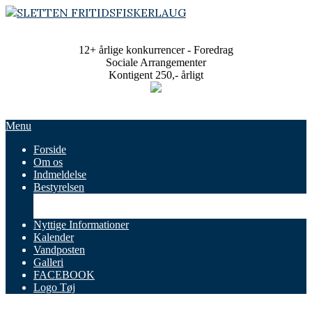
Skip
to
SLETTEN
content
FRITIDSFISKERLAUG
12+ årlige konkurrencer - Foredrag
Sociale Arrangementer
Kontigent 250,- årligt
Primary
Menu
Navigation
Forside
Menu
Om os
Indmeldelse
Bestyrelsen
Referater
Vedtægter
Nyttige Informationer
Kalender
Vandposten
Galleri
FACEBOOK
Logo Tøj