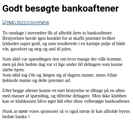
Godt besøgte bankoaftener
To onsdage i november fik af afholdt årets to bankoaftener.
Bestyrelsen havde igen knoklet for at skaffe præmier hvilket
lykkedes super godt, og som resulterede i en kæmpe pulje af både
vin, gavekort og steg og and til julen.
Som altid var spændingen stor om hvor mange der ville komme,
men på den bedste dag var vi lige under 60 deltagere som kunne
slæbe hjem.
Som altid tog Ole og Jørgen sig af dagens numre, mens Allan
tjekkede numre og delte præmier ud.
Efter begge aftener kunne en træt bestyrelse se tilbage på en aften
med masser af spænding, og tilfredse deltagere. Mon ikke klubben
kan se klubkassen blive øget lidt efter disse velbesøgte bankoaftener.
Husk at støtte vores sponsorer så vi også næste år kan afholde byens
bedste banko !