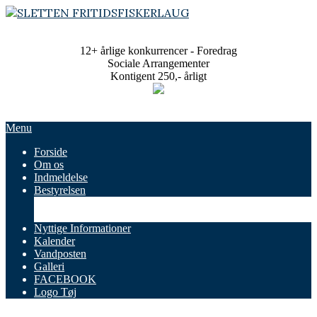
Skip
to
SLETTEN
content
FRITIDSFISKERLAUG
12+ årlige konkurrencer - Foredrag
Sociale Arrangementer
Kontigent 250,- årligt
Primary
Menu
Navigation
Forside
Menu
Om os
Indmeldelse
Bestyrelsen
Referater
Vedtægter
Nyttige Informationer
Kalender
Vandposten
Galleri
FACEBOOK
Logo Tøj