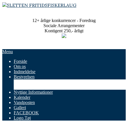
Skip
to
SLETTEN
content
FRITIDSFISKERLAUG
12+ årlige konkurrencer - Foredrag
Sociale Arrangementer
Kontigent 250,- årligt
Primary
Menu
Navigation
Forside
Menu
Om os
Indmeldelse
Bestyrelsen
Referater
Vedtægter
Nyttige Informationer
Kalender
Vandposten
Galleri
FACEBOOK
Logo Tøj