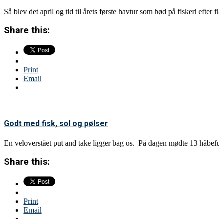
Så blev det april og tid til årets første havtur som bød på fiskeri efter
Share this:
Print
Email
Godt med fisk, sol og pølser
En veloverstået put and take ligger bag os. På dagen mødte 13 håbef
Share this:
Print
Email