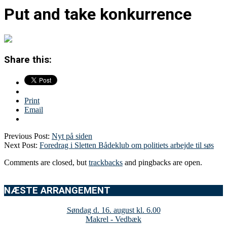
Put and take konkurrence
Share this:
Print
Email
Previous Post:
Nyt på siden
Next Post:
Foredrag i Sletten Bådeklub om politiets arbejde til søs
Comments are closed, but
trackbacks
and pingbacks are open.
NÆSTE ARRANGEMENT
Søndag d. 16. august kl. 6.00
Makrel - Vedbæk