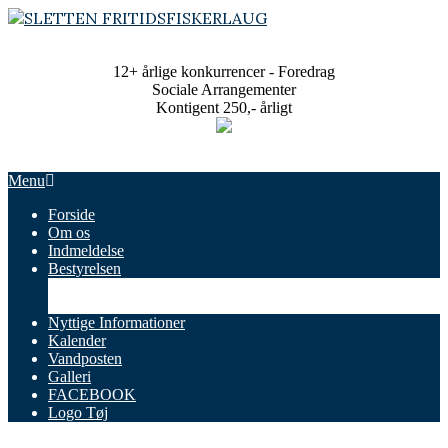
Skip
to
SLETTEN
content
FRITIDSFISKERLAUG
12+ årlige konkurrencer - Foredrag
Sociale Arrangementer
Kontigent 250,- årligt
Primary
Menu
Navigation
Forside
Menu
Om os
Indmeldelse
Bestyrelsen
Referater
Vedtægter
Nyttige Informationer
Kalender
Vandposten
Galleri
FACEBOOK
Logo Tøj