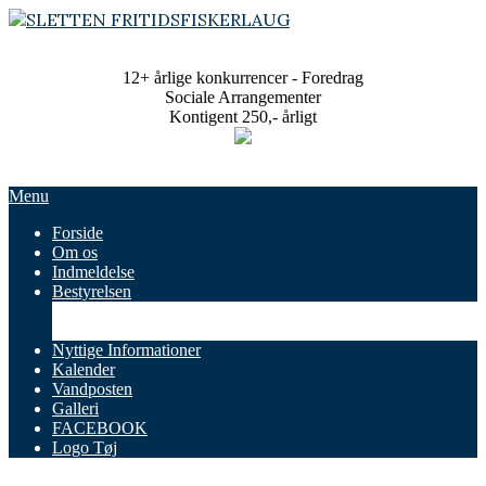
Skip
to
SLETTEN
content
FRITIDSFISKERLAUG
12+ årlige konkurrencer - Foredrag
Sociale Arrangementer
Kontigent 250,- årligt
Primary
Menu
Navigation
Forside
Menu
Om os
Indmeldelse
Bestyrelsen
Referater
Vedtægter
Nyttige Informationer
Kalender
Vandposten
Galleri
FACEBOOK
Logo Tøj