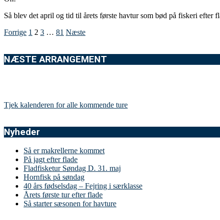
Så blev det april og tid til årets første havtur som bød på fiskeri efter
Indlægsinddeling
Forrige
1
2
3
…
81
Næste
NÆSTE ARRANGEMENT
Tjek kalenderen for alle kommende ture
Nyheder
Så er makrellerne kommet
På jagt efter flade
Fladfisketur Søndag D. 31. maj
Hornfisk på søndag
40 års fødselsdag – Fejring i særklasse
Årets første tur efter flade
Så starter sæsonen for havture