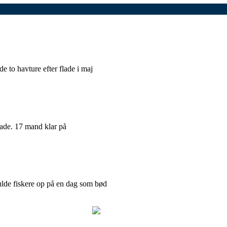
e to havture efter flade i maj
 flade. 17 mand klar på
ulde fiskere op på en dag som bød