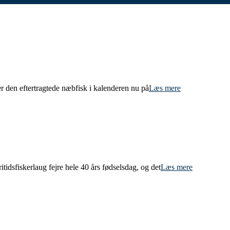
er den eftertragtede næbfisk i kalenderen nu på
Læs mere
sfiskerlaug fejre hele 40 års fødselsdag, og det
Læs mere